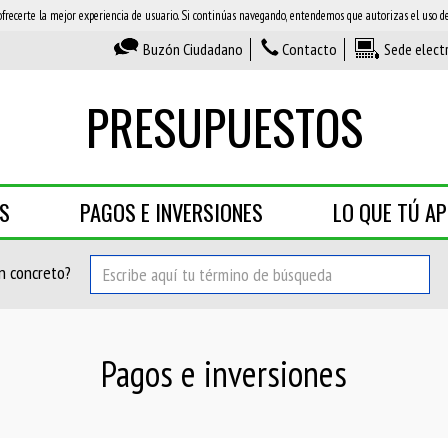
ofrecerte la mejor experiencia de usuario. Si continúas navegando, entendemos que autorizas el uso de 
Buzón Ciudadano
Contacto
Sede elect
PRESUPUESTOS
AS
PAGOS E INVERSIONES
LO QUE TÚ A
n concreto?
Pagos e inversiones