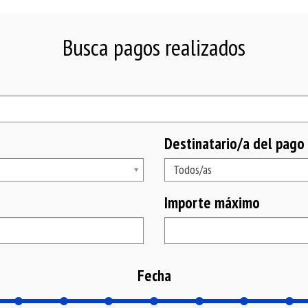
Busca pagos realizados
Destinatario/a del pago
Destinatario/a
Todos/as
del
Importe máximo
pago
Fecha