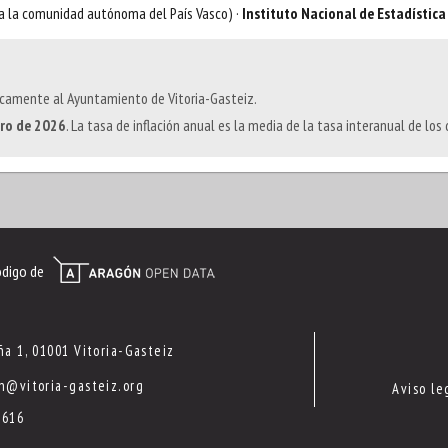
ra la comunidad autónoma del País Vasco) ·
Instituto Nacional de Estadística
icamente al Ayuntamiento de Vitoria-Gasteiz.
ero de 2026
. La tasa de inflación anual es la media de la tasa interanual de lo
ódigo de
ña 1, 01001 Vitoria-Gasteiz
n@vitoria-gasteiz.org
Aviso le
1616