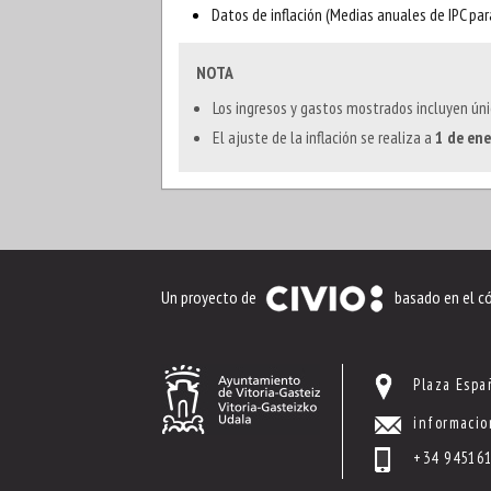
Datos de inflación (Medias anuales de IPC pa
NOTA
Los ingresos y gastos mostrados incluyen ún
El ajuste de la inflación se realiza a
1 de en
Un proyecto de
basado en el c
Plaza Espa
informacio
+34 94516